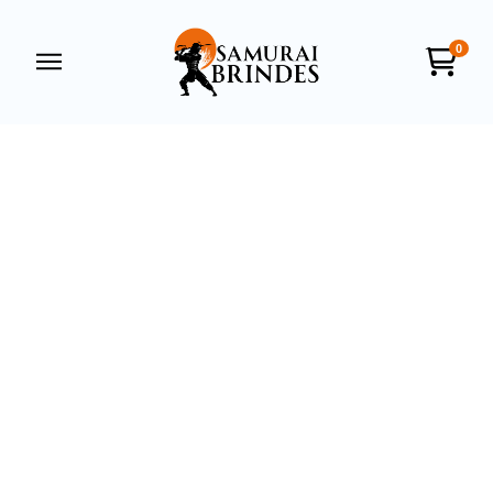
0
Samurai Brindes
online
+55