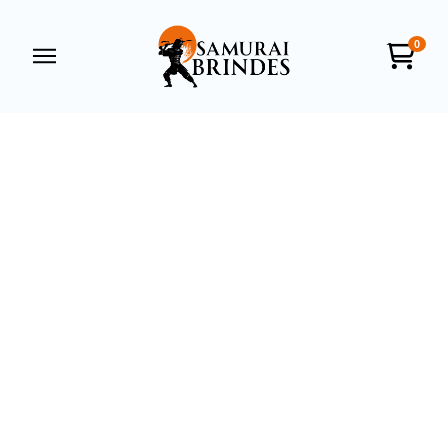
0
Samurai Brindes
online
+55