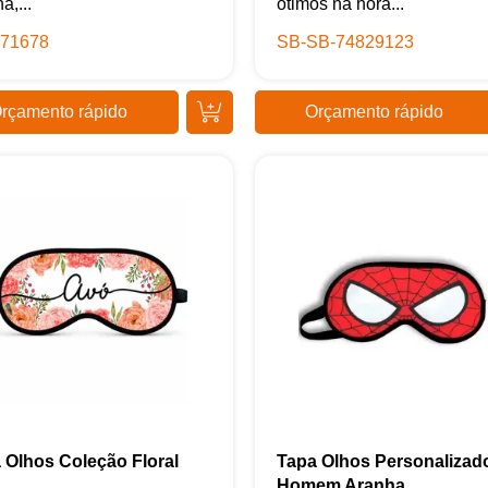
a,...
ótimos na hora...
71678
SB-SB-74829123
rçamento rápido
Orçamento rápido
Samurai Brindes
online
 Olhos Coleção Floral
Tapa Olhos Personalizad
Homem Aranha