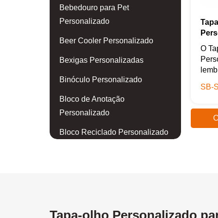
Bebedouro para Pet
Personalizado
Tapa
Pers
Beer Cooler Personalizado
O Ta
Pers
Bexigas Personalizadas
lemb
Binóculo Personalizado
SB-S
Bloco de Anotação
Personalizado
O
Bloco Reciclado Personalizado
Blusa Personalizada
Body para Bebê Personalizado
Boia Personalizada
Bola de Golf Personalizada
Tapa-olho Personalizado pa