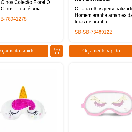
 Olhos Coleção Floral O
+55
Olhos Floral é uma...
O Tapa olhos personalizad
Homem aranha amantes d
B-78941278
teias de aranha...
SB-SB-73489122
Eu concordo em receber comunicações.
A nossa empresa está comprometida a proteger e respeitar sua
rçamento rápido
Orçamento rápido
privacidade, utilizaremos seus dados apenas para fins de
marketing. Você pode alterar suas preferências a qualquer
momento.
Iniciar conversa