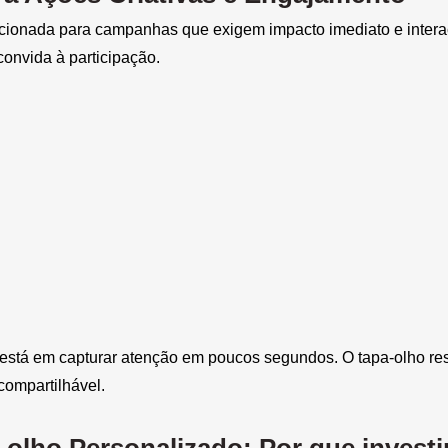
cionada para campanhas que exigem impacto imediato e interaç
onvida à participação.
stá em capturar atenção em poucos segundos. O tapa-olho resol
compartilhável.
-olho Personalizado: Por que investi