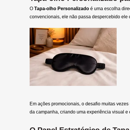
Bola Inflável Personalizada
O
Tapa-olho Personalizado
é uma escolha dire
convencionais, ele não passa despercebido ele c
Bola Montável Personalizada
Bola Plástica Personalizada
Bolacha de Chopp
Personalizada
Bolacha Personalizada
Bolas de EVA Personalizadas
Bolas de Vinil Personalizadas
Bolas Personalizadas
Em ações promocionais, o desafio muitas vezes e
Bolha de Sabão Personalizada
da campanha, criando uma experiência visual e 
Bolinha Beach Tennis
Personalizada
O Papel Estratégico de Tapa