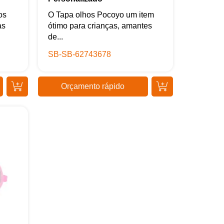
os
O Tapa olhos Pocoyo um item
as
ótimo para crianças, amantes
de...
SB-SB-62743678
Orçamento rápido