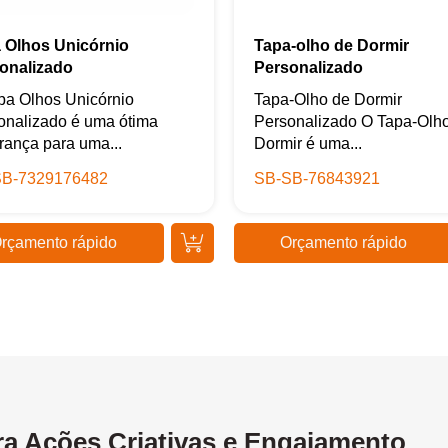
 Olhos Unicórnio
Tapa-olho de Dormir
onalizado
Personalizado
pa Olhos Unicórnio
Tapa-Olho de Dormir
onalizado é uma ótima
Personalizado O Tapa-Olh
rança para uma...
Dormir é uma...
B-7329176482
SB-SB-76843921
rçamento rápido
Orçamento rápido
ra Ações Criativas e Engajamento