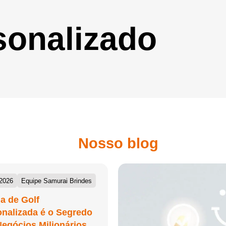
onalizado
Nosso blog
/2026
Equipe Samurai Brindes
a de Golf
nalizada é o Segredo
egócios Milionários