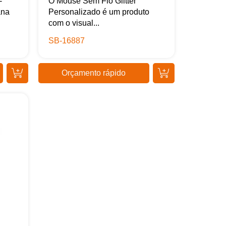
-
O Mouse Sem Fio Glitter
ana
Personalizado é um produto
com o visual...
SB-16887
Orçamento rápido