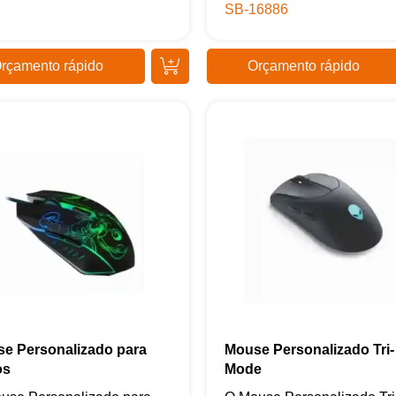
SB-16886
rçamento rápido
Orçamento rápido
Samurai Brindes
online
e Personalizado para
Mouse Personalizado Tri-
os
Mode