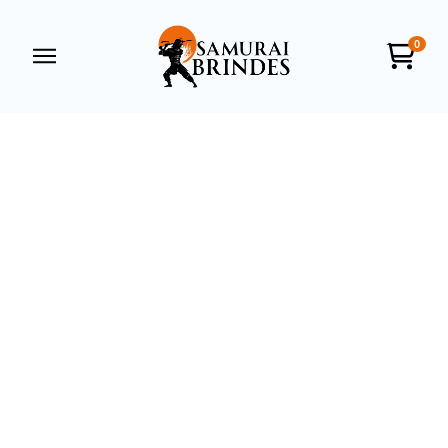
0
Samurai Brindes
online
+55