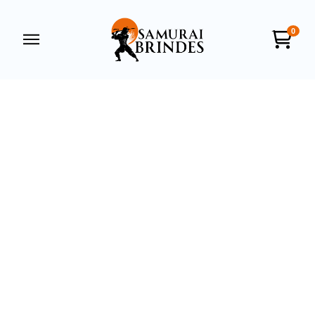
0
Samurai Brindes
online
+55