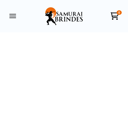
0
Samurai Brindes
online
+55