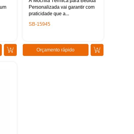
A Mochila Térmica para Bebida
 um
Personalizada vai garantir com
praticidade que a...
SB-15945
Orçamento rápido