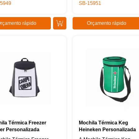
5949
SB-15951
rçamento rápido
Orçamento rápido
Samurai Brindes
online
ila Térmica Freezer
Mochila Térmica Keg
er Personalizada
Heineken Personalizada