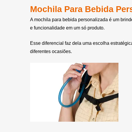
Mochila Para Bebida Per
Bola Inflável Personalizada
Bola Montável Personalizada
A mochila para bebida personalizada é um brinde
e funcionalidade em um só produto.
Bola Plástica Personalizada
Bolacha de Chopp
Esse diferencial faz dela uma escolha estratégic
Personalizada
diferentes ocasiões.
Bolacha Personalizada
Bolas de EVA Personalizadas
Bolas de Vinil Personalizadas
Bolas Personalizadas
Bolha de Sabão Personalizada
Bolinha Beach Tennis
Personalizada