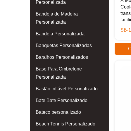
A Mo
Personalizada
Cool
tran
Bandeja de Madeira
facil
Personalizada
SB-1
Bandeja Personalizada
Banquetas Personalizadas
O
Baralhos Personalizados
Base Para Ombrelone
Personalizada
Bastão Inflável Personalizado
Bate Bate Personalizado
Bateco personalizado
Beach Tennis Personalizado