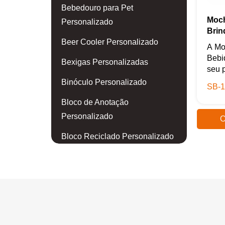
Bebedouro para Pet
Moch
Personalizado
Brin
Beer Cooler Personalizado
A Mo
Bebid
Bexigas Personalizadas
seu p
Binóculo Personalizado
SB-1
Bloco de Anotação
Personalizado
O
Bloco Reciclado Personalizado
Blusa Personalizada
Body para Bebê Personalizado
Boia Personalizada
Bola de Golf Personalizada