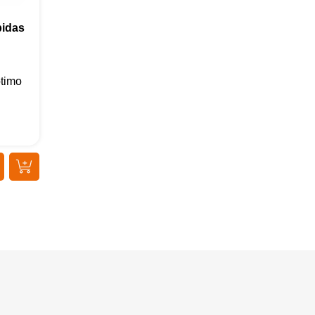
bidas
timo