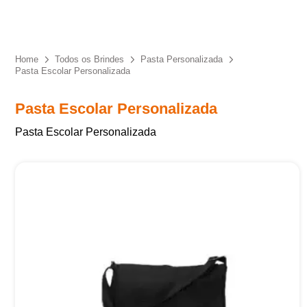
Eu concordo em receber comunicações.
A nossa empresa está comprometida a proteger e respeitar
sua privacidade, utilizaremos seus dados apenas para fins
Home
Todos os Brindes
Pasta Personalizada
de marketing. Você pode alterar suas preferências a
Pasta Escolar Personalizada
qualquer momento.
Pasta Escolar Personalizada
Iniciar conversa
Pasta Escolar Personalizada