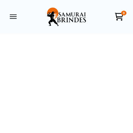
0
Samurai Brindes
online
+55