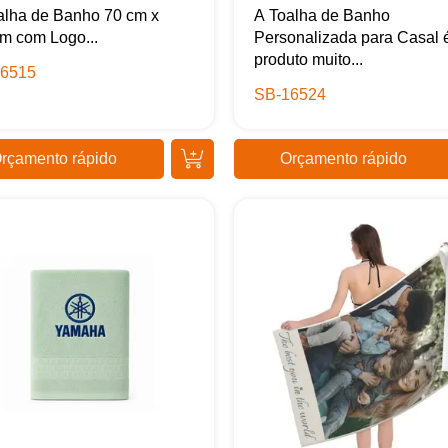
alha de Banho 70 cm x
A Toalha de Banho
 m com Logo...
Personalizada para Casal 
produto muito...
6515
SB-16524
rçamento rápido
Orçamento rápido
Samurai Brindes
online