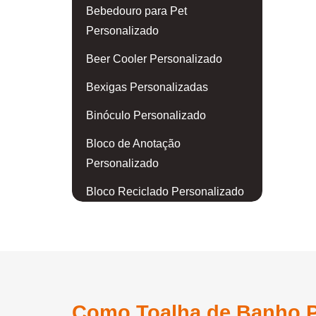
Bebedouro para Pet
Personalizado
Beer Cooler Personalizado
Bexigas Personalizadas
Binóculo Personalizado
Bloco de Anotação
Personalizado
Bloco Reciclado Personalizado
Blusa Personalizada
Body para Bebê Personalizado
Boia Personalizada
Bola de Golf Personalizada
Como Toalha de Banho Pe