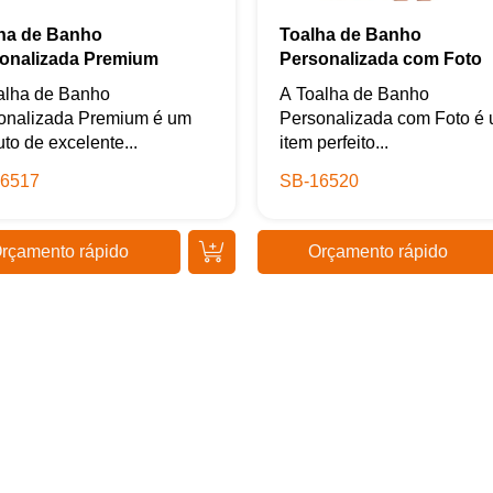
+55
ha de Banho
Toalha de Banho
onalizada Premium
Personalizada com Foto
alha de Banho
A Toalha de Banho
onalizada Premium é um
Personalizada com Foto é
to de excelente...
item perfeito...
Eu concordo em receber comunicações.
6517
SB-16520
A nossa empresa está comprometida a proteger e respeitar sua
privacidade, utilizaremos seus dados apenas para fins de
marketing. Você pode alterar suas preferências a qualquer
momento.
rçamento rápido
Orçamento rápido
Iniciar conversa