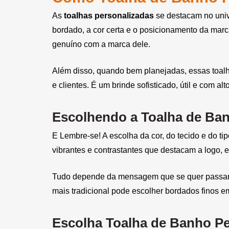
Bola Inflável Personalizada
As
toalhas personalizadas
se destacam no unive
bordado, a cor certa e o posicionamento da mar
Bola Montável Personalizada
genuíno com a marca dele.
Bola Plástica Personalizada
Além disso, quando bem planejadas, essas toalh
Bolacha de Chopp
e clientes. É um brinde sofisticado, útil e com a
Personalizada
Bolacha Personalizada
Escolhendo a Toalha de Ban
Bolas de EVA Personalizadas
E Lembre-se! A escolha da cor, do tecido e do t
Bolas de Vinil Personalizadas
vibrantes e contrastantes que destacam a logo, 
Bolas Personalizadas
Tudo depende da mensagem que se quer passar. 
Bolha de Sabão Personalizada
mais tradicional pode escolher bordados finos em
Bolinha Beach Tennis
Escolha Toalha de Banho Per
Personalizada